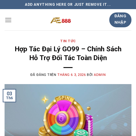
Chuyển
ADD ANYTHING HERE OR JUST REMOVE IT...
đến
ĐĂNG
nội
NHẬP
dung
TIN TỨC
Hợp Tác Đại Lý GO99 – Chính Sách
Hỗ Trợ Đối Tác Toàn Diện
ĐÃ ĐĂNG TRÊN
THÁNG 6 3, 2026
BỞI
ADMIN
03
Th6