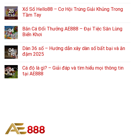
Xổ Số Hello88 – Cơ Hội Trúng Giải Khủng Trong
25
Tầm Tay
Th5
Bắn Cá Đổi Thưởng AE888 – Đại Tiệc Săn Lùng
04
Biển Khơi
Th2
Dàn 36 số – Hướng dẫn xây dàn số bất bại và ăn
04
đậm 2025
Th2
Cá độ là gì? – Giải đáp và tìm hiểu mọi thông tin
04
tại AE888
Th2