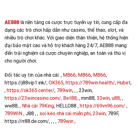
AE888
là nền tảng cá cược trực tuyến uy tín, cung cấp đa
dạng các trò chơi hấp dẫn như casino, thể thao, slot, và
nhiều trò chơi khác. Với giao diện thân thiện, hệ thống hiện
đại bảo mật cao và hỗ trợ khách hàng 24/7, AE888 mang
đến trải nghiệm cá cược chuyên nghiệp, an toàn và thú vị
cho người chơi.
Đối tác uy tín của nhà cái:
,
MB66
,
MB66
,
MB66
,
https://j88vip1.ink/,
OK365
,
https://789win.health/
,
Hubet
,
,
https://ok365.center/
,
789win
, , , 23win,
https://23wincasino.com/
,
Bet88
, , mm88,
33win
,
u88
, ,
ww88, ,
Nhà cái 79King
, HELLO88 ,
https://69vn96.com/
,
789WIN
, J88 , ,
soi kèo nhà cái miễn phí
,
23win
, 789F,
https://rr88.de.com/, , , ,
789win
,