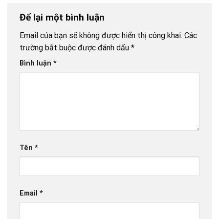
Để lại một bình luận
Email của bạn sẽ không được hiển thị công khai.
Các
trường bắt buộc được đánh dấu
*
Bình luận
*
Tên
*
Email
*