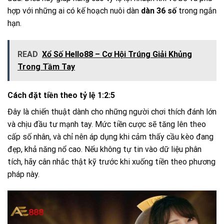
hợp với những ai có kế hoạch nuôi dàn
dàn 36 số
trong ngắn
hạn.
READ
Xổ Số Hello88 – Cơ Hội Trúng Giải Khủng
Trong Tầm Tay
Cách đặt tiền theo tỷ lệ 1:2:5
Đây là chiến thuật dành cho những người chơi thích đánh lớn
và chịu đầu tư mạnh tay. Mức tiền cược sẽ tăng lên theo
cấp số nhân, và chỉ nên áp dụng khi cảm thấy cầu kèo đang
đẹp, khả năng nổ cao. Nếu không tự tin vào dữ liệu phân
tích, hãy cân nhắc thật kỹ trước khi xuống tiền theo phương
pháp này.