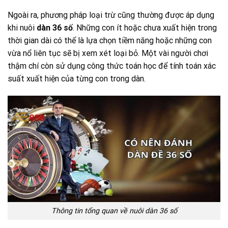
Ngoài ra, phương pháp loại trừ cũng thường được áp dụng
khi nuôi
dàn 36 số
. Những con ít hoặc chưa xuất hiện trong
thời gian dài có thể là lựa chọn tiềm năng hoặc những con
vừa nổ liên tục sẽ bị xem xét loại bỏ. Một vài người chơi
thậm chí còn sử dụng công thức toán học để tính toán xác
suất xuất hiện của từng con trong dàn.
Thông tin tổng quan về nuôi dàn 36 số