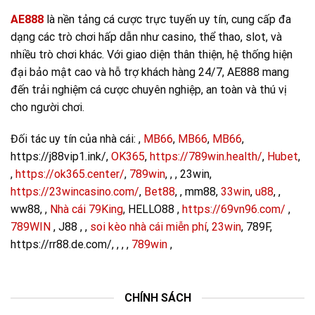
AE888
là nền tảng cá cược trực tuyến uy tín, cung cấp đa
dạng các trò chơi hấp dẫn như casino, thể thao, slot, và
nhiều trò chơi khác. Với giao diện thân thiện, hệ thống hiện
đại bảo mật cao và hỗ trợ khách hàng 24/7, AE888 mang
đến trải nghiệm cá cược chuyên nghiệp, an toàn và thú vị
cho người chơi.
Đối tác uy tín của nhà cái:
,
MB66
,
MB66
,
MB66
,
https://j88vip1.ink/,
OK365
,
https://789win.health/
,
Hubet
,
,
https://ok365.center/
,
789win
, , , 23win,
https://23wincasino.com/
,
Bet88
, , mm88,
33win
,
u88
, ,
ww88, ,
Nhà cái 79King
, HELLO88 ,
https://69vn96.com/
,
789WIN
, J88 , ,
soi kèo nhà cái miễn phí
,
23win
, 789F,
https://rr88.de.com/, , , ,
789win
,
CHÍNH SÁCH