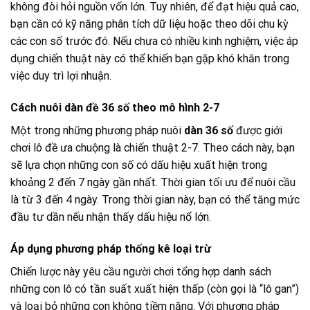
không đòi hỏi nguồn vốn lớn. Tuy nhiên, để đạt hiệu quả cao,
bạn cần có kỹ năng phân tích dữ liệu hoặc theo dõi chu kỳ
các con số trước đó. Nếu chưa có nhiều kinh nghiệm, việc áp
dụng chiến thuật này có thể khiến bạn gặp khó khăn trong
việc duy trì lợi nhuận.
Cách nuôi dàn đề 36 số theo mô hình 2-7
Một trong những phương pháp nuôi
dàn 36 số
được giới
chơi lô đề ưa chuộng là chiến thuật 2-7. Theo cách này, bạn
sẽ lựa chọn những con số có dấu hiệu xuất hiện trong
khoảng 2 đến 7 ngày gần nhất. Thời gian tối ưu để nuôi cầu
là từ 3 đến 4 ngày. Trong thời gian này, bạn có thể tăng mức
đầu tư dần nếu nhận thấy dấu hiệu nổ lớn.
Áp dụng phương pháp thống kê loại trừ
Chiến lược này yêu cầu người chơi tổng hợp danh sách
những con lô có tần suất xuất hiện thấp (còn gọi là “lô gan”)
và loại bỏ những con không tiềm năng. Với phương pháp