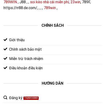
789WIN
, J88 , ,
soi kèo nhà cái miễn phí
,
23win
, 789F,
https://rr88.de.com/, , , ,
789win
,
CHÍNH SÁCH
Giới thiệu
Chính sách bảo mật
Miễn trừ trách nhiệm
Điều khoản điều kiện
HƯỚNG DẪN
Đăng ký