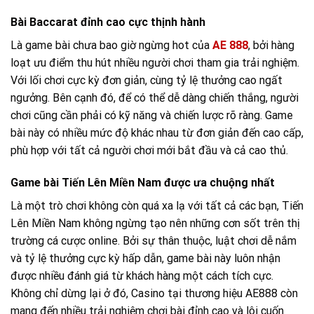
Bài Baccarat đỉnh cao cực thịnh hành
Là game bài chưa bao giờ ngừng hot của
AE 888
, bởi hàng
loạt ưu điểm thu hút nhiều người chơi tham gia trải nghiệm.
Với lối chơi cực kỳ đơn giản, cùng tỷ lệ thưởng cao ngất
ngưởng. Bên cạnh đó, để có thể dễ dàng chiến thắng, người
chơi cũng cần phải có kỹ năng và chiến lược rõ ràng. Game
bài này có nhiều mức độ khác nhau từ đơn giản đến cao cấp,
phù hợp với tất cả người chơi mới bắt đầu và cả cao thủ.
Game bài Tiến Lên Miền Nam được ưa chuộng nhất
Là một trò chơi không còn quá xa lạ với tất cả các bạn, Tiến
Lên Miền Nam không ngừng tạo nên những cơn sốt trên thị
trường cá cược online. Bởi sự thân thuộc, luật chơi dễ nắm
và tỷ lệ thưởng cực kỳ hấp dẫn, game bài này luôn nhận
được nhiều đánh giá từ khách hàng một cách tích cực.
Không chỉ dừng lại ở đó, Casino tại thương hiệu AE888 còn
mang đến nhiều trải nghiệm chơi bài đỉnh cao và lôi cuốn