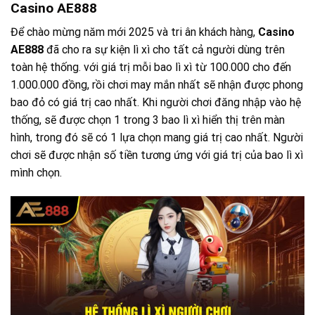
Casino AE888
Để chào mừng năm mới 2025 và tri ân khách hàng,
Casino
AE888
đã cho ra sự kiện lì xì cho tất cả người dùng trên
toàn hệ thống. với giá trị mỗi bao lì xì từ 100.000 cho đến
1.000.000 đồng, rồi chơi may mắn nhất sẽ nhận được phong
bao đỏ có giá trị cao nhất. Khi người chơi đăng nhập vào hệ
thống, sẽ được chọn 1 trong 3 bao lì xì hiển thị trên màn
hình, trong đó sẽ có 1 lựa chọn mang giá trị cao nhất. Người
chơi sẽ được nhận số tiền tương ứng với giá trị của bao lì xì
mình chọn.