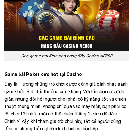
Các game bài đỉnh cao hàng đầu Casino AE888
Game bài Poker cực hot tại Casino
Đây là 1 trong những trò chơi được đánh giá đỉnh nhất sảnh
game bởi tỷ lệ đổi thưởng cực khủng. Với lối chơi cực đơn
giản, nhưng đòi hỏi người chơi phải có kỹ năng tốt và chiến
thuật thông minh. Không chỉ dựa vào may mắn, bạn phải có
lối chơi tốt nhất mới có thể chiến thắng 1 cách dễ dàng.
Chính vì vậy, khi tham gia trò chơi này, tất cả người dùng
đều có những trải nghiệm kịch tính và hồi hộp.